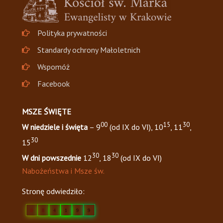
Polityka prywatności
Standardy ochrony Małoletnich
Wspomóż
Facebook
MSZE ŚWIĘTE
00
15
30
W niedziele i święta
– 9
(od IX do VI), 10
, 11
,
30
15
30
30
W dni powszednie
12
, 18
(od IX do VI)
Nabożeństwa i Msze św.
Stronę odwiedziło:
0
8
4
1
9
9