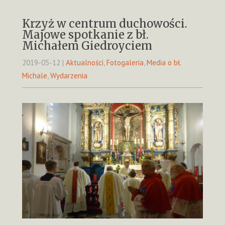
Krzyż w centrum duchowości.
Majowe spotkanie z bł.
Michałem Giedroyciem
2019-05-12
|
Aktualności
,
Fotogaleria
,
Media o bł.
Michale
,
Wydarzenia