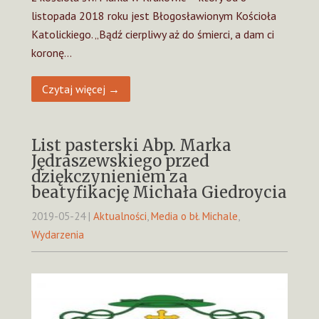
listopada 2018 roku jest Błogosławionym Kościoła
Katolickiego. „Bądź cierpliwy aż do śmierci, a dam ci
koronę…
Czytaj więcej →
List pasterski Abp. Marka
Jędraszewskiego przed
dziękczynieniem za
beatyfikację Michała Giedroycia
2019-05-24
|
Aktualności
,
Media o bł. Michale
,
Wydarzenia