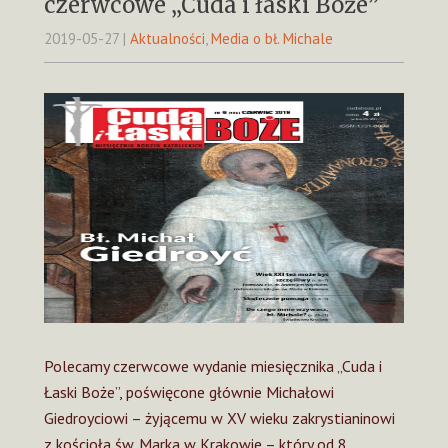
czerwcowe „Cuda i łaski Boże”
2019-05-27
|
Aktualności
,
Media o bł. Michale
Polecamy czerwcowe wydanie miesięcznika „Cuda i
Łaski Boże”, poświęcone głównie Michałowi
Giedroyciowi – żyjącemu w XV wieku zakrystianinowi
z kościoła św. Marka w Krakowie – który od 8