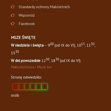
Standardy ochrony Małoletnich
Wspomóż
Facebook
MSZE ŚWIĘTE
00
15
30
W niedziele i święta
– 9
(od IX do VI), 10
, 11
,
30
15
30
30
W dni powszednie
12
, 18
(od IX do VI)
Nabożeństwa i Msze św.
Stronę odwiedziło:
0
8
4
3
3
4
osób