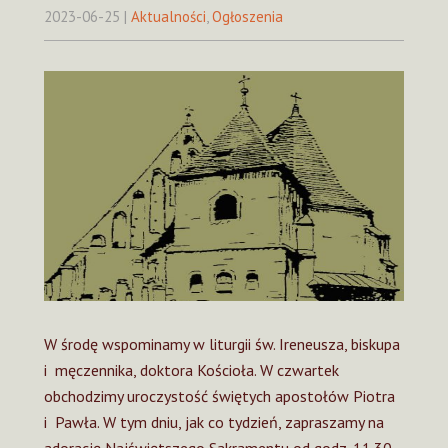
2023-06-25
|
Aktualności
,
Ogłoszenia
W środę wspominamy w liturgii św. Ireneusza, biskupa
i męczennika, doktora Kościoła. W czwartek
obchodzimy uroczystość świętych apostołów Piotra
i Pawła. W tym dniu, jak co tydzień, zapraszamy na
adorację Najświętszego Sakramentu od godz. 11.30