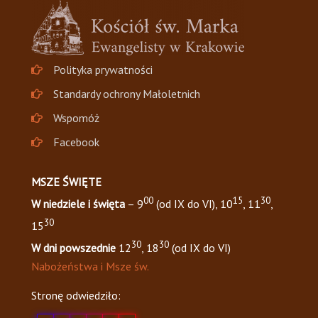
Polityka prywatności
Standardy ochrony Małoletnich
Wspomóż
Facebook
MSZE ŚWIĘTE
00
15
30
W niedziele i święta
– 9
(od IX do VI), 10
, 11
,
30
15
30
30
W dni powszednie
12
, 18
(od IX do VI)
Nabożeństwa i Msze św.
Stronę odwiedziło: