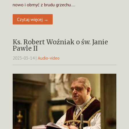
nowo i obmyć z brudu grzechu….
Czytaj więcej →
Ks. Robert Woźniak o św. Janie
Pawle II
2023-03-14
|
Audio-video