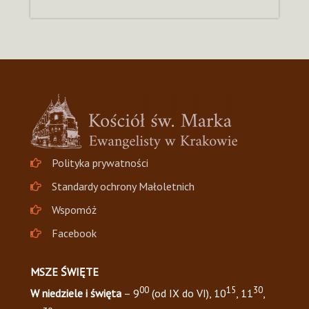
Polityka prywatności
Standardy ochrony Małoletnich
Wspomóż
Facebook
MSZE ŚWIĘTE
00
15
30
W niedziele i święta
– 9
(od IX do VI), 10
, 11
,