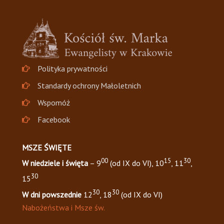
Polityka prywatności
Standardy ochrony Małoletnich
Wspomóż
Facebook
MSZE ŚWIĘTE
00
15
30
W niedziele i święta
– 9
(od IX do VI), 10
, 11
,
30
15
30
30
W dni powszednie
12
, 18
(od IX do VI)
Nabożeństwa i Msze św.