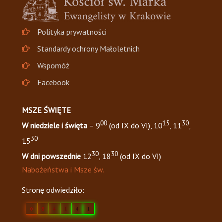
Polityka prywatności
Standardy ochrony Małoletnich
Wspomóż
Facebook
MSZE ŚWIĘTE
00
15
30
W niedziele i święta
– 9
(od IX do VI), 10
, 11
,
30
15
30
30
W dni powszednie
12
, 18
(od IX do VI)
Nabożeństwa i Msze św.
Stronę odwiedziło:
0
8
4
1
4
1