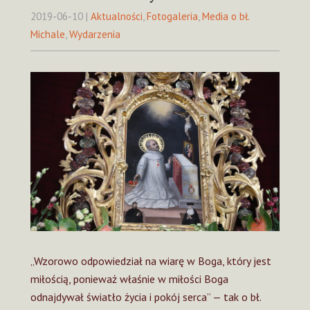
2019-06-10
|
Aktualności
,
Fotogaleria
,
Media o bł.
Michale
,
Wydarzenia
„Wzorowo odpowiedział na wiarę w Boga, który jest
miłością, ponieważ właśnie w miłości Boga
odnajdywał światło życia i pokój serca” — tak o bł.