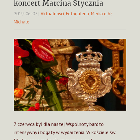
koncert Marcina Stycznia
2019-06-07
|
Aktualności
,
Fotogaleria
,
Media o bł.
Michale
7 czerwca był dla naszej Wspólnoty bardzo
intensywny i bogaty w wydarzenia. W kościele św.