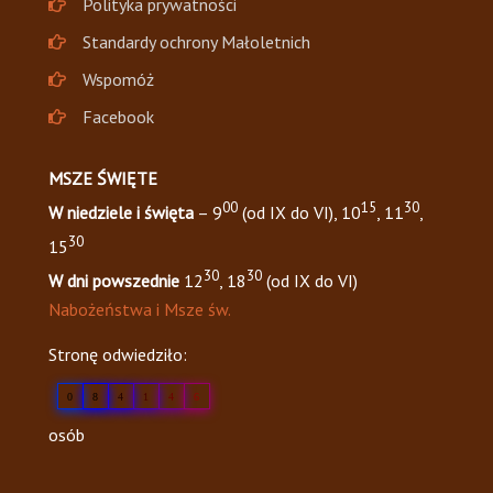
Polityka prywatności
Standardy ochrony Małoletnich
Wspomóż
Facebook
MSZE ŚWIĘTE
00
15
30
W niedziele i święta
– 9
(od IX do VI), 10
, 11
,
30
15
30
30
W dni powszednie
12
, 18
(od IX do VI)
Nabożeństwa i Msze św.
Stronę odwiedziło:
0
8
4
1
4
6
osób