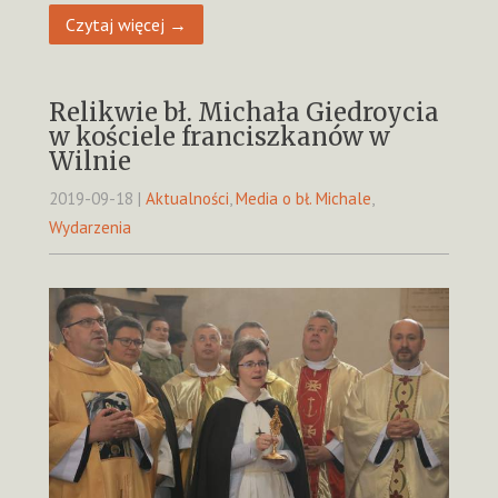
Czytaj więcej →
Relikwie bł. Michała Giedroycia
w kościele franciszkanów w
Wilnie
2019-09-18
|
Aktualności
,
Media o bł. Michale
,
Wydarzenia