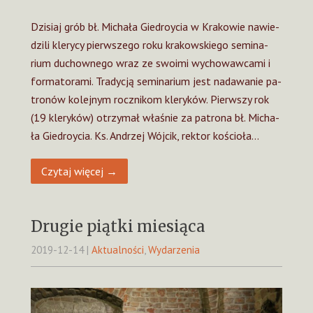
Dzi­siaj grób bł. Mi­cha­ła Gie­droy­cia w Kra­ko­wie na­wie­
dzi­li kle­ry­cy pierw­sze­go roku kra­kow­skie­go se­mi­na­
rium du­chow­ne­go wraz ze swo­imi wy­cho­waw­ca­mi i
for­ma­to­ra­mi. Tra­dy­cją se­mi­na­rium jest nada­wa­nie pa­
tro­nów ko­lej­nym rocz­ni­kom kle­ry­ków. Pierw­szy rok
(19 kleryków) otrzy­mał wła­śnie za pa­tro­na bł. Mi­cha­
ła Gie­droy­cia. Ks. An­drzej Wój­cik, rek­tor ko­ścio­ła…
Czytaj więcej →
Drugie piątki miesiąca
2019-12-14
|
Aktualności
,
Wydarzenia