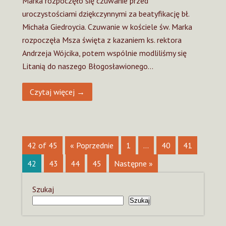
Marka rozpoczęło się czuwanie przed
uroczystościami dziękczynnymi za beatyfikację bł.
Michała Giedroycia. Czuwanie w kościele św. Marka
rozpoczęła Msza święta z kazaniem ks. rektora
Andrzeja Wójcika, potem wspólnie modliliśmy się
Litanią do naszego Błogosławionego…
Czytaj więcej →
42 of 45
« Poprzednie
1
…
40
41
42
43
44
45
Następne »
Szukaj
Szukaj