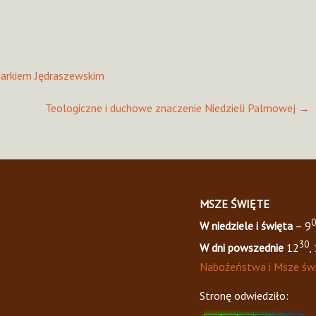
 Markiem Jędraszewskim
Teologiczne i duchowe znaczenie Niedzieli Palmowej
→
MSZE ŚWIĘTE
0
W niedziele i święta
– 9
30
W dni powszednie
12
,
Nabożeństwa i Msze św
Stronę odwiedziło: