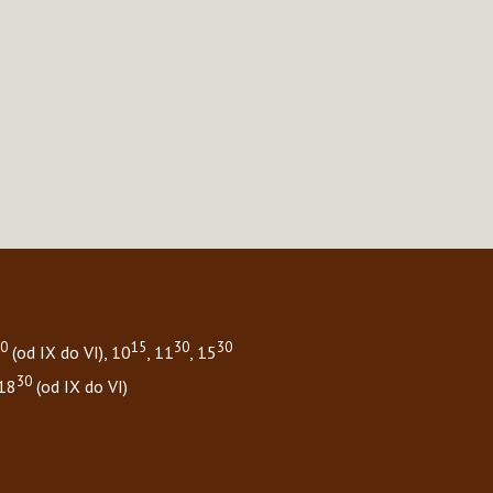
0
15
30
30
(od IX do VI), 10
, 11
, 15
30
 18
(od IX do VI)
.