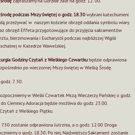
środę
zapraszamy na Gorzkie żale na godz. 12. 00.
środę podczas Mszy świętej o godz. 18.30
wybrani katechumeni
dą przeżywać w naszym kościele obrzęd oddania symbolu wiary
az obrzęd Effeta przygotowujące do przyjęcia sakramentów
rztu, bierzmowania i Eucharystii podczas najbliższej Wigilii
schalnej w Katedrze Wawelskiej.
turgia Godziny Czytań z Wielkiego Czwartku
będzie odprawiona
zpośrednio po wieczornej Mszy świętej w Wielką Środę.
godz. 7. 30.
ozpoczniemy w Wielki Czwartek Mszą Wieczerzy Pańskiej o godz.
 do Ciemnicy. Adoracja będzie możliwa do godz. 23.00.
Czytań z Wielkiego Piątku.
. 7.30 zostanie odprawiona Jutrznia, a o godz. 12.00 Droga
oczniemy o godz. 18.30. Po niej Najświętszy Sakrament zostanie