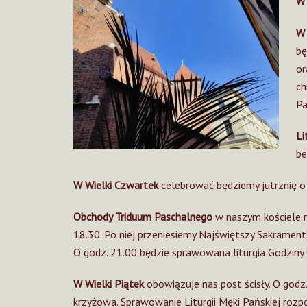
W 
W 
bę
or
ch
Pa
Li
be
W Wielki Czwartek
celebrować będziemy jutrznię o 
Obchody Triduum Paschalnego
w naszym kościele r
18.30. Po niej przeniesiemy Najświętszy Sakrament
O godz. 21.00 będzie sprawowana liturgia Godziny 
W Wielki Piątek
obowiązuje nas post ścisły. O godz
krzyżowa. Sprawowanie Liturgii Męki Pańskiej rozp