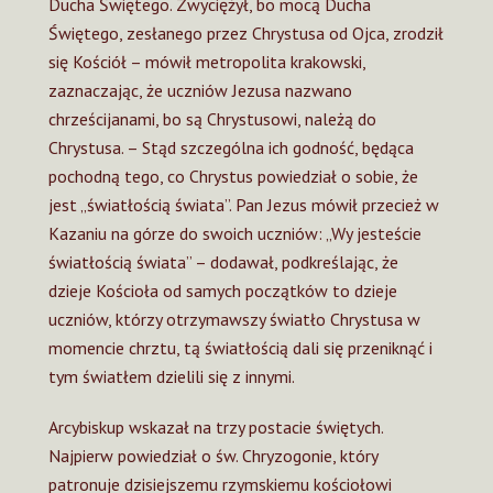
Ducha Świętego. Zwyciężył, bo mocą Ducha
Świętego, zesłanego przez Chrystusa od Ojca, zrodził
się Kościół – mówił metropolita krakowski,
zaznaczając, że uczniów Jezusa nazwano
chrześcijanami, bo są Chrystusowi, należą do
Chrystusa. – Stąd szczególna ich godność, będąca
pochodną tego, co Chrystus powiedział o sobie, że
jest „światłością świata”. Pan Jezus mówił przecież w
Kazaniu na górze do swoich uczniów: „Wy jesteście
światłością świata” – dodawał, podkreślając, że
dzieje Kościoła od samych początków to dzieje
uczniów, którzy otrzymawszy światło Chrystusa w
momencie chrztu, tą światłością dali się przeniknąć i
tym światłem dzielili się z innymi.
Arcybiskup wskazał na trzy postacie świętych.
Najpierw powiedział o św. Chryzogonie, który
patronuje dzisiejszemu rzymskiemu kościołowi