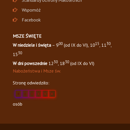
Standardy ochrony Małoletnich
Wspomóż
Facebook
MSZE ŚWIĘTE
00
15
30
W niedziele i święta
– 9
(od IX do VI), 10
, 11
,
30
15
30
30
W dni powszednie
12
, 18
(od IX do VI)
Nabożeństwa i Msze św.
Stronę odwiedziło:
0
8
4
1
1
4
osób