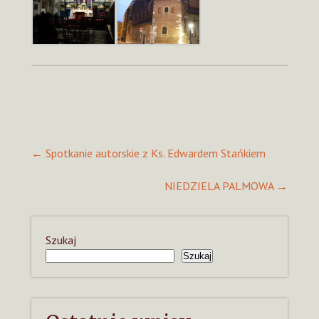
Post
←
Spotkanie autorskie z Ks. Edwardem Stańkiem
navigation
NIEDZIELA PALMOWA
→
Szukaj
Szukaj