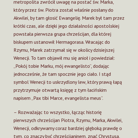
metropolita zwrócił uwagę na postać św. Marka,
który przez św. Piotra został właśnie posłany do
Akwilei, by tam głosić Ewangelię. Marek był tam przez
krótki czas, ale dzięki jego działalności apostolskiej
powstała pierwsza grupa chrześcijan, dla której
biskupem ustanowił Hermagorasa. Wracając do
Rzymu, Marek zatrzymał się w okolicy dzisiejszej
Wenecji. To tam objawił mu się anioł i powiedział:
„Pokój tobie Marku, mój ewangelisto”, dodając
jednocześnie, że tam spocznie jego ciało. I stąd
symbol Wenecji to uskrzydlony lew, który prawą łapą
przytrzymuje otwartą księgę z tym łacińskim
napisem „Pax tibi Marce, evangelista meus”.
– Rozważając to wszystko, łącząc historię
pierwszych chrześcijan Piotra, Rzymu, Marka, Akwilei,
Wenecji, odkrywamy coraz bardziej głęboką prawdę o
tym, co znaczy być chrześcijaninem, znać Chrystusa,