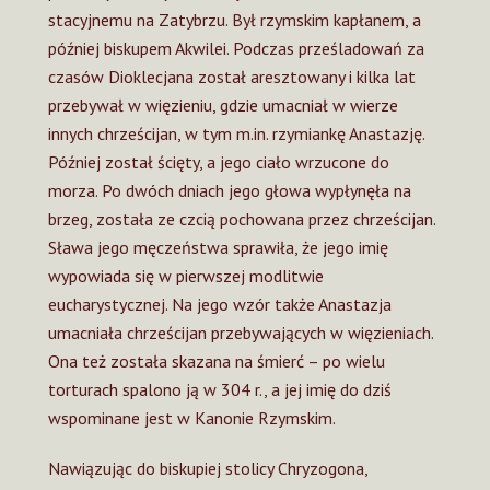
stacyjnemu na Zatybrzu. Był rzymskim kapłanem, a
później biskupem Akwilei. Podczas prześladowań za
czasów Dioklecjana został aresztowany i kilka lat
przebywał w więzieniu, gdzie umacniał w wierze
innych chrześcijan, w tym m.in. rzymiankę Anastazję.
Później został ścięty, a jego ciało wrzucone do
morza. Po dwóch dniach jego głowa wypłynęła na
brzeg, została ze czcią pochowana przez chrześcijan.
Sława jego męczeństwa sprawiła, że jego imię
wypowiada się w pierwszej modlitwie
eucharystycznej. Na jego wzór także Anastazja
umacniała chrześcijan przebywających w więzieniach.
Ona też została skazana na śmierć – po wielu
torturach spalono ją w 304 r., a jej imię do dziś
wspominane jest w Kanonie Rzymskim.
Nawiązując do biskupiej stolicy Chryzogona,