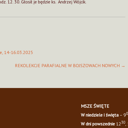
. 12. 30. Głosił je będzie ks. Andrzej Wójcik.
ne, 14-16.03.2025
REKOLEKCJE PARAFIALNE W BOJSZOWACH NOWYCH
→
MSZE ŚWIĘTE
0
W niedziele i święta
– 9
30
W dni powszednie
12
,