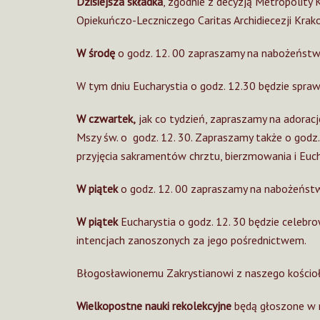
Dzisiejsza składka
, zgodnie z decyzją Metropolity
Opiekuńczo-Leczniczego Caritas Archidiecezji Krako
W środę
o godz. 12. 00 zapraszamy na nabożeństwo
W tym dniu Eucharystia o godz. 12.30 będzie spraw
W czwartek,
jak co tydzień, zapraszamy na adorac
Mszy św. o godz. 12. 30. Zapraszamy także o godz
przyjęcia sakramentów chrztu, bierzmowania i Eucha
W piątek
o godz. 12. 00 zapraszamy na nabożeństw
W piątek
Eucharystia o godz. 12. 30 będzie celebro
intencjach zanoszonych za jego pośrednictwem.
Błogosławionemu Zakrystianowi z naszego kościoł
Wielkopostne nauki rekolekcyjne
będą głoszone w n