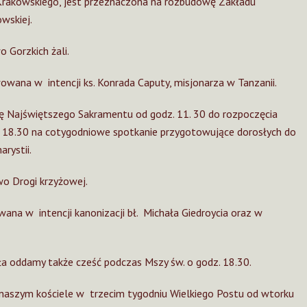
 Krakowskiego, jest przeznaczona na rozbudowę Zakładu
wskiej.
 Gorzkich żali.
owana w intencji ks. Konrada Caputy, misjonarza w Tanzanii.
ję Najświętszego Sakramentu od godz. 11. 30 do rozpoczęcia
. 18.30 na cotygodniowe spotkanie przygotowujące dorosłych do
rystii.
o Drogi krzyżowej.
wana w intencji kanonizacji bł. Michała Giedroycia oraz w
a oddamy także cześć podczas Mszy św. o godz. 18.30.
aszym kościele w trzecim tygodniu Wielkiego Postu od wtorku