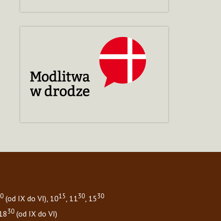
0
15
30
30
(od IX do VI), 10
, 11
, 15
30
 18
(od IX do VI)