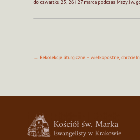
do czwartku 25, 26 i 27 marca podczas Mszy św. godz
Post
←
Rekolekcje liturgiczne – wielkopostne, chrzciel
navigation