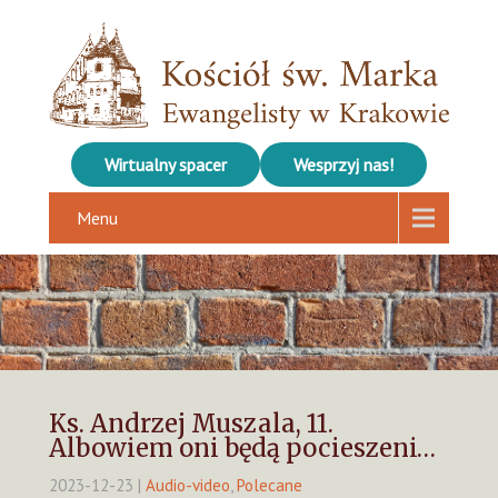
Wirtualny spacer
Wesprzyj nas!
Menu
Ks. Andrzej Muszala, 11.
Albowiem oni będą pocieszeni…
2023-12-23
|
Audio-video
,
Polecane