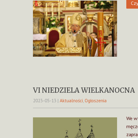
Czy
VI NIEDZIELA WIELKANOCNA
2023-05-13
|
Aktualności
,
Ogłoszenia
We wt
męcze
zapra