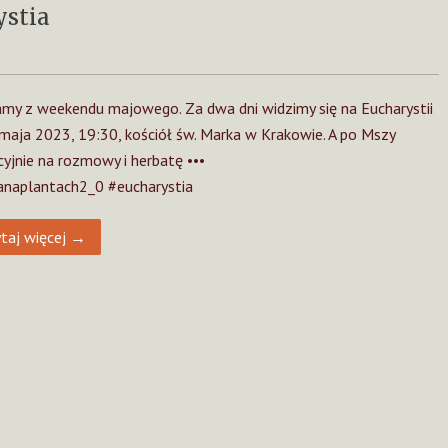
ystia
my z weekendu majowego. Za dwa dni widzimy się na Eucharystii
maja 2023, 19:30, kościół św. Marka w Krakowie. A po Mszy
cyjnie na rozmowy i herbatę •••
naplantach2_0 #eucharystia
taj więcej →