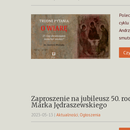
Polec
cyklu
Andrz
smutn
Czy
Zaproszenie na jubileusz 50. r
Marka Jędraszewskiego
2023-05-13
|
Aktualności
,
Ogłoszenia