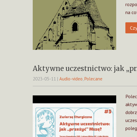
rozpo
na co
Czy
Aktywne uczestnictwo: jak „p
2023-05-11
|
Audio-video
,
Polecane
Polec
aktyw
dobrz
uczes
pole