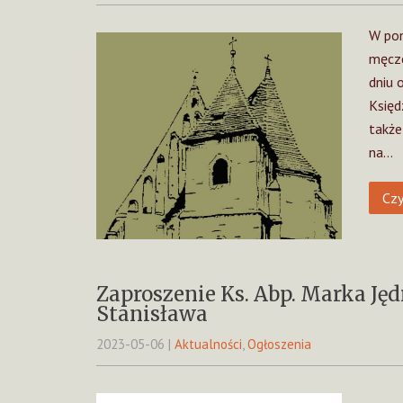
W pon
męcze
dniu 
Księd
także
na…
Czy
Zaproszenie Ks. Abp. Marka Jęd
Stanisława
2023-05-06
|
Aktualności
,
Ogłoszenia