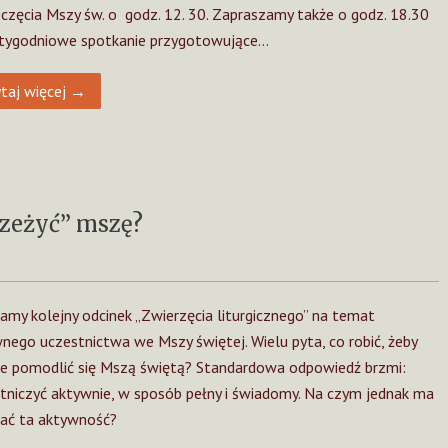
częcia Mszy św. o godz. 12. 30. Zapraszamy także o godz. 18.30
tygodniowe spotkanie przygotowujące…
taj więcej →
rzeżyć” mszę?
amy kolejny odcinek „Zwierzęcia liturgicznego” na temat
nego uczestnictwa we Mszy świętej. Wielu pyta, co robić, żeby
e pomodlić się Mszą świętą? Standardowa odpowiedź brzmi:
tniczyć aktywnie, w sposób pełny i świadomy. Na czym jednak ma
gać ta aktywność?