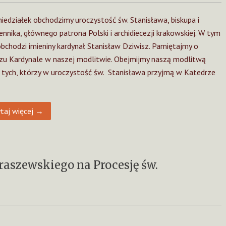
iedziałek obchodzimy uroczystość św. Stanisława, biskupa i
nnika, głównego patrona Polski i archidiecezji krakowskiej. W tym
obchodzi imieniny kardynał Stanisław Dziwisz. Pamiętajmy o
zu Kardynale w naszej modlitwie. Obejmijmy naszą modlitwą
 tych, którzy w uroczystość św. Stanisława przyjmą w Katedrze
taj więcej →
raszewskiego na Procesję św.