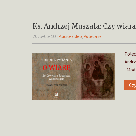
Ks. Andrzej Muszala: Czy wiar
2023-05-10
|
Audio-video
,
Polecane
Polec
Andrz
„Modl
Czy