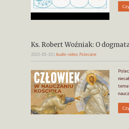
Czy
Ks. Robert Woźniak: O dogmat
2023-05-10
|
Audio-video
,
Polecane
Polec
nieca
temat
naucz
Czy