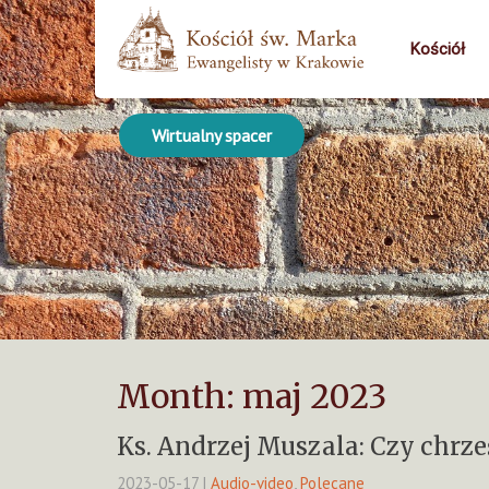
Kościół
Wirtualny spacer
Month:
maj 2023
Ks. Andrzej Muszala: Czy chrz
2023-05-17
|
Audio-video
,
Polecane