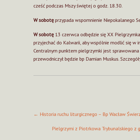
cześć podczas Mszy świętej o godz. 18.30.
W sobotę
przypada wspomnienie Niepokalanego Ser
W sobotę
13 czerwca odbędzie się XX Pielgrzymka
przyjechać do Kalwarii, aby wspólnie modlić się w 
Centralnym punktem pielgrzymki jest sprawowana o 
przewodniczył będzie bp Damian Muskus. Szczegóły
Post
←
Historia ruchu liturgicznego – Bp Wacław Świer
navigation
Pielgrzymi z Piotrkowa Trybunalskiego z g