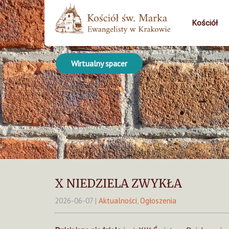
Kościół
Wirtualny spacer
X NIEDZIELA ZWYKŁA
2026-06-07
|
Aktualności
,
Ogłoszenia