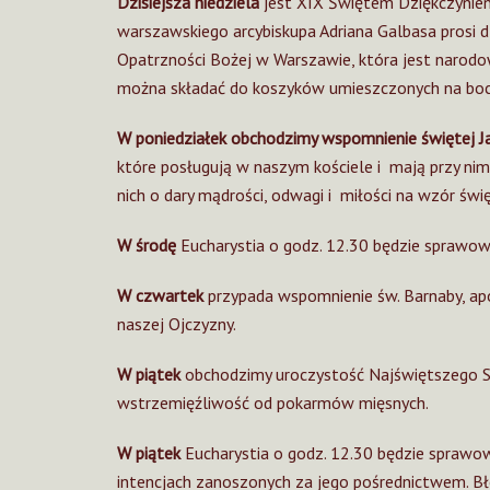
Dzisiejsza niedziela
jest XIX Świętem Dziękczynien
warszawskiego arcybiskupa Adriana Galbasa prosi d
Opatrzności Bożej w Warszawie, która jest narodo
można składać do koszyków umieszczonych na boc
W poniedziałek obchodzimy wspomnienie świętej J
które posługują w naszym kościele i mają przy nim
nich o dary mądrości, odwagi i miłości na wzór świę
W środę
Eucharystia o godz. 12.30 będzie sprawowa
W czwartek
przypada wspomnienie św. Barnaby, apo
naszej Ojczyzny.
W piątek
obchodzimy uroczystość Najświętszego Ser
wstrzemięźliwość od pokarmów mięsnych.
W piątek
Eucharystia o godz. 12.30 będzie sprawowa
intencjach zanoszonych za jego pośrednictwem. B