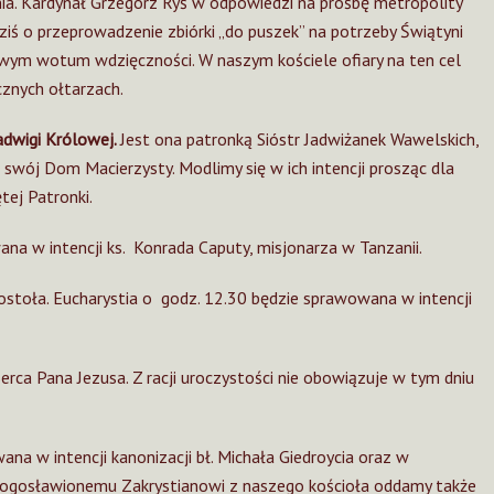
ia. Kardynał Grzegorz Ryś w odpowiedzi na prośbę metropolity
ziś o przeprowadzenie zbiórki „do puszek” na potrzeby Świątyni
wym wotum wdzięczności. W naszym kościele ofiary na ten cel
znych ołtarzach.
adwigi Królowej.
Jest ona patronką Sióstr Jadwiżanek Wawelskich,
 swój Dom Macierzysty. Modlimy się w ich intencji prosząc dla
tej Patronki.
na w intencji ks. Konrada Caputy, misjonarza w Tanzanii.
stoła. Eucharystia o godz. 12.30 będzie sprawowana w intencji
ca Pana Jezusa. Z racji uroczystości nie obowiązuje w tym dniu
na w intencji kanonizacji bł. Michała Giedroycia oraz w
łogosławionemu Zakrystianowi z naszego kościoła oddamy także