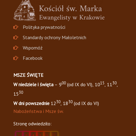
Polityka prywatności
Standardy ochrony Małoletnich
Wspomóż
Facebook
MSZE ŚWIĘTE
00
15
30
W niedziele i święta
– 9
(od IX do VI), 10
, 11
,
30
15
30
30
W dni powszednie
12
, 18
(od IX do VI)
Nabożeństwa i Msze św.
Stronę odwiedziło:
0
8
4
1
5
7