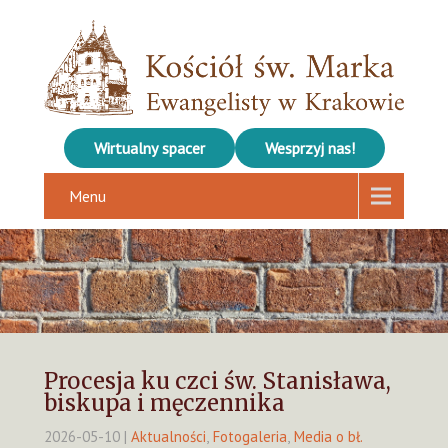
Wirtualny spacer
Wesprzyj nas!
Menu
Procesja ku czci św. Stanisława,
biskupa i męczennika
2026-05-10
|
Aktualności
,
Fotogaleria
,
Media o bł.