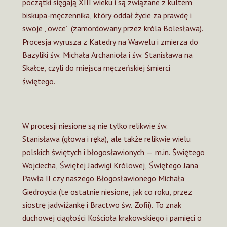
początki sięgają XIII wieku i są związane z kultem
biskupa-męczennika, który oddał życie za prawdę i
swoje „owce” (zamordowany przez króla Bolesława).
Procesja wyrusza z
Katedry na Wawelu
i zmierza do
Bazyliki św. Michała Archanioła i św. Stanisława na
Skałce, czyli do
miejsca męczeńskiej śmierci
świętego.
W procesji niesione są nie tylko relikwie św.
Stanisława (głowa i ręka), ale także relikwie wielu
polskich świętych i błogosławionych — m.in.
Świętego
Wojciecha
,
Świętej Jadwigi Królowej
,
Świętego Jana
Pawła II
czy naszego
Błogosławionego Michała
Giedroycia (te ostatnie niesione, jak co roku, przez
siostrę jadwiżankę i Bractwo św. Zofii)
. To znak
duchowej ciągłości Kościoła krakowskiego i pamięci o