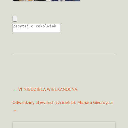
Post
←
VI NIEDZIELA WIELKANOCNA
navigation
Odwiedziny litewskich czcicieli bł. Michała Giedroycia
→