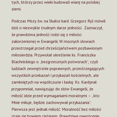
tych, którzy przez wieki budowali wiarę na polskiej
ziemi.
Podczas Mszy św. na Skałce kard.
Grzegorz Ryś
mówił
dziś o niezwykle trudnym darze jedności. Zaznaczył,
że prawdziwa jedność rodzi się z miłości
zakorzenionej w Ewangelii. W mocnych słowach
przestrzegał przed chrześcijaństwem pozbawionym
miłosierdzia. Przywołał określenie ks. Franciszka
Blachnickiego o „bezgrzesznych potworach”, czyli
ludziach zewnętrznie poprawnych, przestrzegających
wszystkich przekazań i przykazań kościelnych, ale
zamkniętych na współczucie i łaskę. Ks. Kardynał
przypomniał, nawiązując do słów Ewangelii, że
miłość idzie przed wymaganiami moralnymi – „kto
Mnie miłuje, będzie zachowywał przykazania”.
Pierwsza jest jednak miłość. Moralność bez miłości
staje się bowiem ciężarem. Prawdziwe nawrócenie