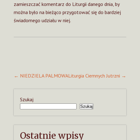
zamieszczać komentarz do Liturgii danego dnia, by
można było na bieżąco przygotować się do bardziej
świadomego udziału w niej.
Post
←
NIEDZIELA PALMOWA
Liturgia Ciemnych Jutrzni
→
navigation
Szukaj
Szukaj
Ostatnie wpisy