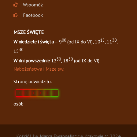
Wspomóż
Facebook
MSZE ŚWIĘTE
00
15
30
W niedziele i święta
– 9
(od IX do VI), 10
, 11
,
30
15
30
30
W dni powszednie
12
, 18
(od IX do VI)
Nabożeństwa i Msze św.
Stronę odwiedziło:
0
8
4
1
4
9
osób
Kościół św. Marka Ewangelisty w Krakowie © 2024