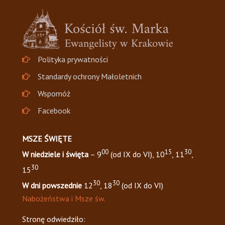
Polityka prywatności
Standardy ochrony Małoletnich
Wspomóż
Facebook
MSZE ŚWIĘTE
00
15
30
W niedziele i święta
– 9
(od IX do VI), 10
, 11
,
30
15
30
30
W dni powszednie
12
, 18
(od IX do VI)
Nabożeństwa i Msze św.
Stronę odwiedziło: