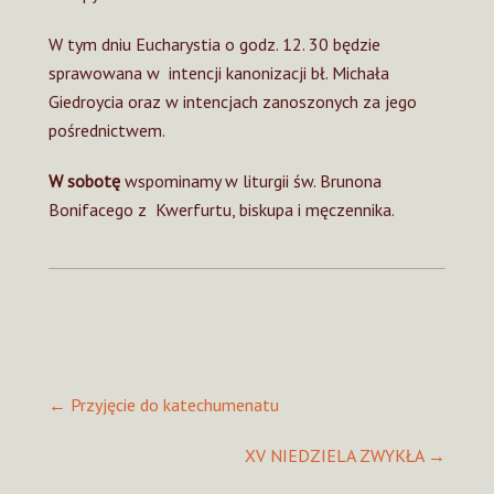
W tym dniu Eucharystia o godz. 12. 30 będzie
sprawowana w intencji kanonizacji bł. Michała
Giedroycia oraz w intencjach zanoszonych za jego
pośrednictwem.
W sobotę
wspominamy w liturgii św. Brunona
Bonifacego z Kwerfurtu, biskupa i męczennika.
Post
←
Przyjęcie do katechumenatu
navigation
XV NIEDZIELA ZWYKŁA
→