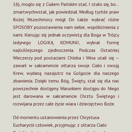
16), mogło się z Ciałem Pańskim stać. I stało się, bo…
zmartwychwstał, jak powiedział. Według tychże praw
Bożej Wszechmocy mógł On także wybrać różne
SPOSOBY pozostawienia nam siebie, współistnienia z
nami. Kierując się jednak oczywistą dla Boga w Trójcy
Jedynego LOGIKĄ KOMUNII, wybrał formę
najściślejszego zjednoczenia. Podczas Ostatniej
Wieczerzy pod postaciami Chleba i Wina utaił się –
zawarł w sakramencie ołtarza swoje Ciało i swoją
Krew, wydaną nazajutrz na Golgocie dla naszego
zbawienia. Dzięki temu Bóg, Święty, stał się dla nas
powszechnie dostępny. Warunkiem dostępu do Niego
jest darowana w sakramencie Chrztu Świętego i
rozwijana przez całe życie wiara i dziecięctwo Boże.
Od momentu ustanowienia przez Chrystusa
Eucharystii człowiek, przyjmując z ołtarza Ciało