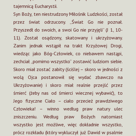
tajemnicą Eucharystii.
Syn Boży, ten niestrudzony Miłośnik Ludzkości, został
przez świat odrzucony. „Świat Go nie poznał.
Przyszedł do swoich, a swoi Go nie przyjęli” (J 1, 10-
11). Został osądzony, skatowany i ukrzyżowany.
Zanim jednak wstąpił na trakt Krzyżowej Drogi,
wiedząc jako Bóg-Człowiek, co niebawem nastąpi,
zechciał „pomimo wszystko” zostawić ludziom siebie.
Skoro miał zostać zabity (ściślej – skoro w jedności z
wolą Ojca postanowił się wydać zbawczo na
Ukrzyżowanie) i skoro miał realnie przejść przez
śmierć (żeby nas od śmierci wiecznej wybawić), to
Jego fizyczne Ciało – ciało przecież prawdziwego
Człowieka! – winno według praw natury ulec
zniszczeniu. Według praw Bożych natomiast
wszystko jest możliwe, więc dokładnie wszystko,
prócz rozkładu (który wykluczył już Dawid w psalmie