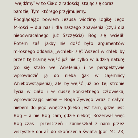
„wejdźmy” w to Ciało z radością, stając się coraz
bardziej Tym, którego przyjmujemy.
Podglądając bowiem Jezusa widzimy logikę Jego
Miłości – dla nas i dla naszego zbawienia (czyli dla
nieodwracalnego już Szczęścia) Bóg się wcielił.
Potem zaś, jakby nie dość było argumentów
miłosnego oddania, „wchlebił się”. Wszedł w chleb, by
przez tę bramę wejść już nie tylko w ludzką naturę
(co się stało we Wcieleniu) i w perspektywie
wprowadzić ją do nieba (jak w tajemnicy
Wniebowstąpienia), ale by wejść już po tej stronie
życia w ciało i w duszę konkretnego człowieka,
wprowadzając Siebie – Boga Żywego wraz z całym
niebem do jego wnętrza (niebo jest tam, gdzie jest
Bóg – a nie Bóg tam, gdzie niebo!). Rozerwał więc
Bóg czas i przestrzeń i zamieszkał z nami przez
wszystkie dni aż do skończenia świata (por. Mt 28,