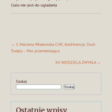
Cialo-nie-jest-do-ogladania
Post
←
S. Marzena Władowska CHR, Konferencja: Duch
navigation
Święty – Moc przemieniająca
XII NIEDZIELA ZWYKŁA
→
Szukaj
Szukaj
Ostatnie wpisy