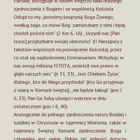
Pańskie, dostępuje w swoim wnętrzu łaski realnego
zjednoczenia z Bogiem i ze wspólnotą Kościoła.
Odtąd to my „jesteśmy świątynią Boga Żywego,
według tego, co mówi Bóg: zamieszkam z nimi i będę
chodził pośród nich” (2 Kor 6, 16). „Uczynił nas [Pan
Jezus] przybytkami swojej obecności” (II Nieszpory z
tekstów wspólnych na poświęcenie Kościoła), przez
co stał się najdosłowniej Emmanuelem. Wchodząc w
nas swoją miłosną ISTOTĄ „umieścił swe prawo w
głębi naszych serc” (Jr 31, 33). „Jest Chlebem Życia”,
dlatego „kto do Niego przychodzi” (kto Go przyjmuje
z wiarą w Komunii świętej), „nie będzie łaknął” (por. J
6, 35). Pan Go Sobą uświęci i wskrzesi w dniu
ostatecznym (por. J 6, 40).
Analogicznie do pełnego zjednoczenia natury Boskiej i
ludzkiej w Chrystusie w tajemnicy Wcielenia, także w
tajemnicy Świętej Komunii zjednoczenie Boga i
człowieka jest pełne. Pełnia tej jedności dotyczy