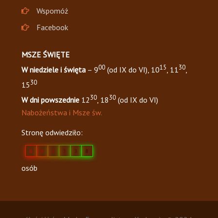
Wspomóż
Facebook
MSZE ŚWIĘTE
00
15
30
W niedziele i święta
– 9
(od IX do VI), 10
, 11
,
30
15
30
30
W dni powszednie
12
, 18
(od IX do VI)
Nabożeństwa i Msze św.
Stronę odwiedziło:
0
8
4
3
3
8
osób