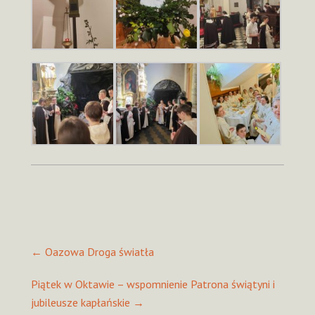
Post
←
Oazowa Droga światła
navigation
Piątek w Oktawie – wspomnienie Patrona świątyni i
jubileusze kapłańskie
→