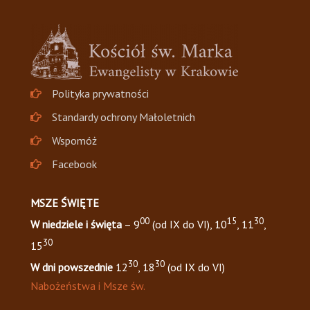
Polityka prywatności
Standardy ochrony Małoletnich
Wspomóż
Facebook
MSZE ŚWIĘTE
00
15
30
W niedziele i święta
– 9
(od IX do VI), 10
, 11
,
30
15
30
30
W dni powszednie
12
, 18
(od IX do VI)
Nabożeństwa i Msze św.