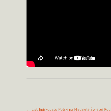
Post
←
List Episkopatu Polski na Niedzielę Świętej Rod