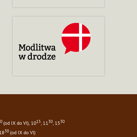
0
15
30
30
(od IX do VI), 10
, 11
, 15
30
 18
(od IX do VI)