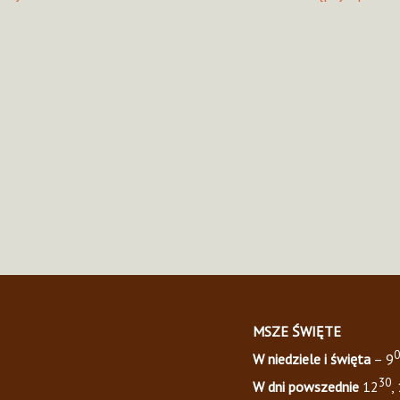
MSZE ŚWIĘTE
0
W niedziele i święta
– 9
30
W dni powszednie
12
,