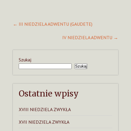
Post
←
III NIEDZIELA ADWENTU (GAUDETE)
navigation
IV NIEDZIELA ADWENTU
→
Szukaj
Szukaj
Ostatnie wpisy
XVIII NIEDZIELA ZWYKŁA
XVII NIEDZIELA ZWYKŁA