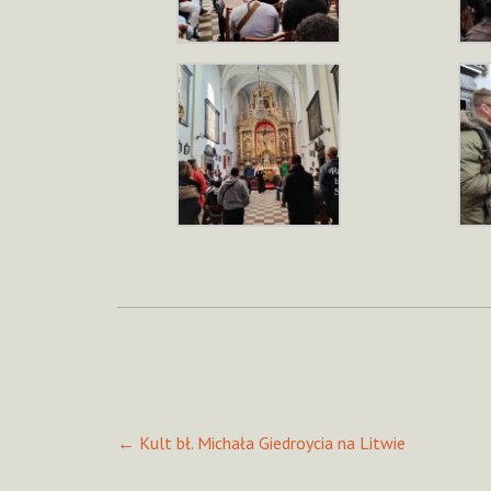
Post
←
Kult bł. Michała Giedroycia na Litwie
navigation