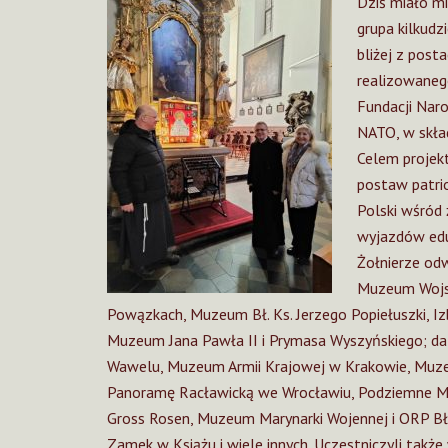
Dziś miało mi
grupa kilkudz
bliżej z post
realizowanego
Fundacji Nar
NATO, w skład
Celem projekt
postaw patri
Polski wśród
wyjazdów eduk
Żołnierze od
Muzeum Wojsk
Powązkach, Muzeum Bł. Ks. Jerzego Popiełuszki, I
Muzeum Jana Pawła II i Prymasa Wyszyńskiego; d
Wawelu, Muzeum Armii Krajowej w Krakowie, Muze
Panoramę Racławicką we Wrocławiu, Podziemne Mia
Gross Rosen, Muzeum Marynarki Wojennej i ORP B
Zamek w Książu i wiele innych. Uczestniczyli także