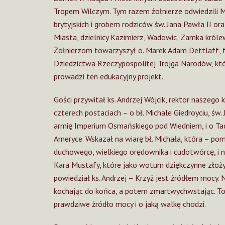
Tropem Wilczym. Tym razem żołnierze odwiedzili 
brytyjskich i grobem rodziców św. Jana Pawła II or
Miasta, dzielnicy Kazimierz, Wadowic, Zamka króle
Żołnierzom towarzyszył o. Marek Adam Dettlaff, fr
Dziedzictwa Rzeczypospolitej Trojga Narodów, kt
prowadzi ten edukacyjny projekt.
Gości przywitał ks. Andrzej Wójcik, rektor naszego
czterech postaciach – o bł. Michale Giedroyciu, św.
armię Imperium Osmańskiego pod Wiedniem, i o Ta
Ameryce. Wskazał na wiarę bł. Michała, która – p
duchowego, wielkiego orędownika i cudotwórcę, i
Kara Mustafy, które jako wotum dziękczynne złoży
powiedział ks. Andrzej – Krzyż jest źródłem mocy. 
kochając do końca, a potem zmartwychwstając. To ap
prawdziwe źródło mocy i o jaką walkę chodzi.