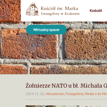
Kościół
Wirtualny spacer
Żołnierze NATO u bł. Michała 
2024-11-16
|
Aktualności
,
Fotogaleria
,
Media o bł. Mi