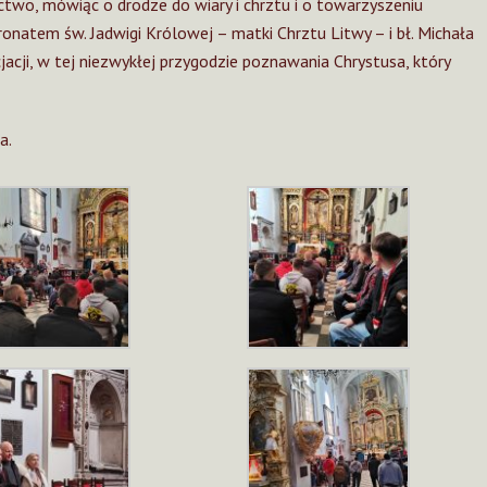
two, mówiąc o drodze do wiary i chrztu i o towarzyszeniu
natem św. Jadwigi Królowej – matki Chrztu Litwy – i bł. Michała
jacji, w tej niezwykłej przygodzie poznawania Chrystusa, który
a.