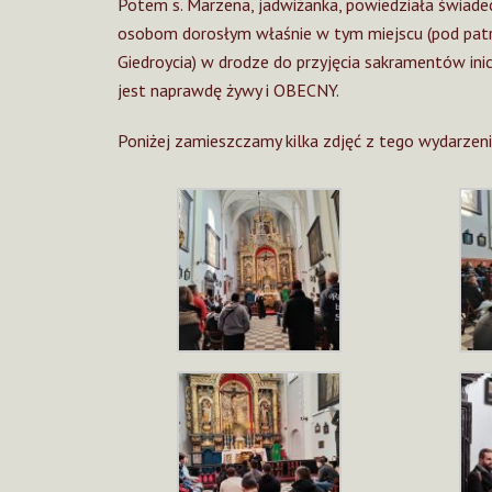
Potem s. Marzena, jadwiżanka, powiedziała świadec
osobom dorosłym właśnie w tym miejscu (pod patro
Giedroycia) w drodze do przyjęcia sakramentów inic
jest naprawdę żywy i OBECNY.
Poniżej zamieszczamy kilka zdjęć z tego wydarzeni