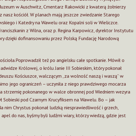
Muzeum w Auschwitz, Cmentarz Rakowicki z kwaterą żołnierzy
az nasz kościół. W planach mają jeszcze zwiedzanie Starego
wskiego i Katedry na Wawelu oraz Kopalni soli w Wieliczce.
anciszkanin z Wilna, oraz p. Regina Karpowicz, dyrektor Instytutu
óry dzięki dofinansowaniu przez Polską Fundację Narodową
 kościoła.Poprowadził też po angielsku całe spotkanie. Mówił o
 Jadwidze Królowej, o królu Janie III Sobieskim, który pokonał
deuszu Kościuszce, walczącym „za wolność naszą i waszą” w
omimo jego ograniczeń – uczyniła z niego prawdziwego mocarza
 na strzemię pokonanego w walce obronnej pod Wiedniem wezyra
ł Sobieski pod Czarnym Krucyfiksem na Wawelu. Bo – jak
Na nim Chrystus pokonał ludzką niesprawiedliwość i grzech,
el do nas, byśmy byli ludźmi wiary, którzy wiedzą, gdzie jest