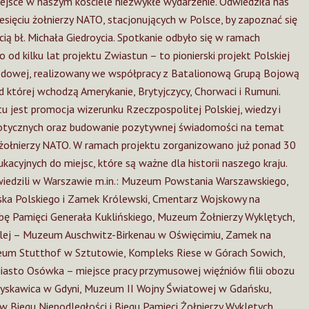
ejsce w naszym kościele niezwykłe wydarzenie. Odwiedziła nas
iesięciu żołnierzy NATO, stacjonujących w Polsce, by zapoznać się
acią bł. Michała Giedroycia. Spotkanie odbyło się w ramach
 od kilku lat projektu Zwiastun – to pionierski projekt Polskiej
odowej, realizowany we współpracy z Batalionową Grupą Bojową
 której wchodzą Amerykanie, Brytyjczycy, Chorwaci i Rumuni.
u jest promocja wizerunku Rzeczpospolitej Polskiej, wiedzy i
otycznych oraz budowanie pozytywnej świadomości na temat
 żołnierzy NATO. W ramach projektu zorganizowano już ponad 30
acyjnych do miejsc, które są ważne dla historii naszego kraju.
wiedzili w Warszawie m.in.: Muzeum Powstania Warszawskiego,
a Polskiego i Zamek Królewski, Cmentarz Wojskowy na
zbę Pamięci Generała Kuklińskiego, Muzeum Żołnierzy Wyklętych,
alej – Muzeum Auschwitz-Birkenau w Oświęcimiu, Zamek na
um Stutthof w Sztutowie, Kompleks Riese w Górach Sowich,
sto Osówka – miejsce pracy przymusowej więźniów filii obozu
łyskawica w Gdyni, Muzeum II Wojny Światowej w Gdańsku,
 w Biegu Niepodległości i Biegu Pamięci Żołnierzy Wyklętych