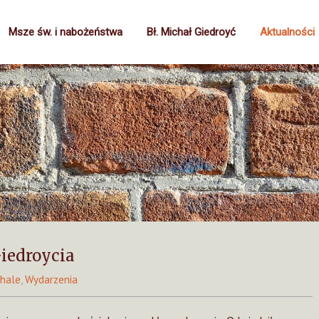
Msze św. i nabożeństwa
Bł. Michał Giedroyć
Aktualności
Giedroycia
chale
,
Wydarzenia