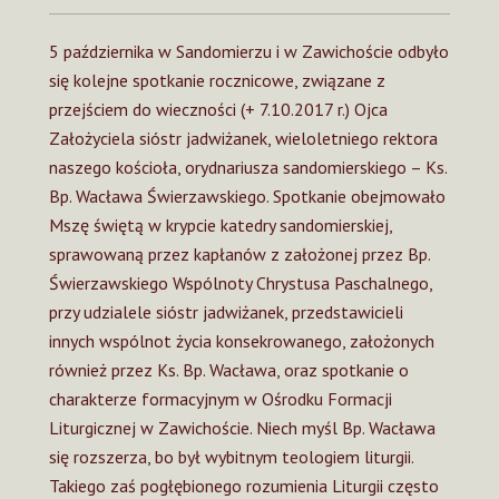
5 października w Sandomierzu i w Zawichoście odbyło
się kolejne spotkanie rocznicowe, związane z
przejściem do wieczności (+ 7.10.2017 r.) Ojca
Założyciela sióstr jadwiżanek, wieloletniego rektora
naszego kościoła, orydnariusza sandomierskiego – Ks.
Bp. Wacława Świerzawskiego. Spotkanie obejmowało
Mszę świętą w krypcie katedry sandomierskiej,
sprawowaną przez kapłanów z założonej przez Bp.
Świerzawskiego Wspólnoty Chrystusa Paschalnego,
przy udzialele sióstr jadwiżanek, przedstawicieli
innych wspólnot życia konsekrowanego, założonych
również przez Ks. Bp. Wacława, oraz spotkanie o
charakterze formacyjnym w Ośrodku Formacji
Liturgicznej w Zawichoście. Niech myśl Bp. Wacława
się rozszerza, bo był wybitnym teologiem liturgii.
Takiego zaś pogłębionego rozumienia Liturgii często