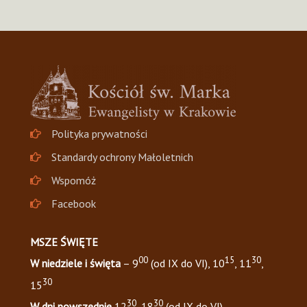
Polityka prywatności
Standardy ochrony Małoletnich
Wspomóż
Facebook
MSZE ŚWIĘTE
00
15
30
W niedziele i święta
– 9
(od IX do VI), 10
, 11
,
30
15
30
30
W dni powszednie
12
, 18
(od IX do VI)