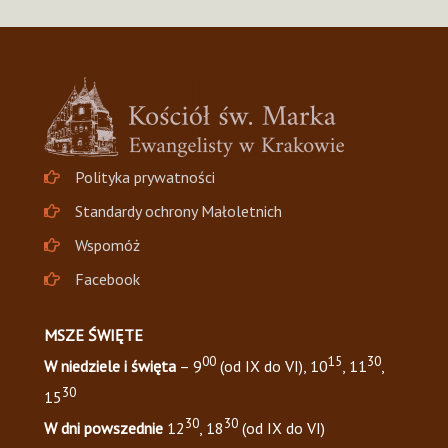
Polityka prywatności
Standardy ochrony Małoletnich
Wspomóż
Facebook
MSZE ŚWIĘTE
00
15
30
W niedziele i święta
– 9
(od IX do VI), 10
, 11
,
30
15
30
30
W dni powszednie
12
, 18
(od IX do VI)