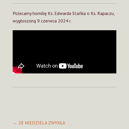
Polecamy homilię Ks. Edwarda Stańka o Ks. Rapaczu,
wygłoszoną 9 czerwca 2024 r.
Post
←
28 NIEDZIELA ZWYKŁA
navigation