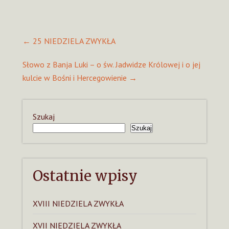
Post
←
25 NIEDZIELA ZWYKŁA
navigation
Słowo z Banja Luki – o św. Jadwidze Królowej i o jej
kulcie w Bośni i Hercegowienie
→
Szukaj
Szukaj
Ostatnie wpisy
XVIII NIEDZIELA ZWYKŁA
XVII NIEDZIELA ZWYKŁA