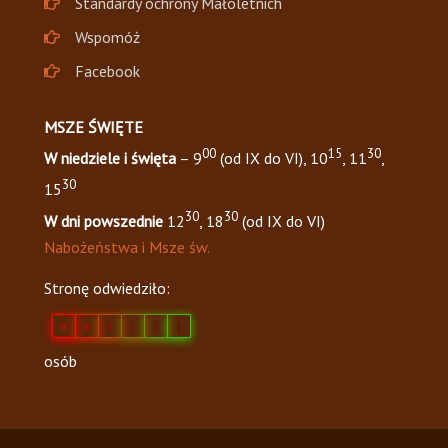
Standardy ochrony Małoletnich
Wspomóż
Facebook
MSZE ŚWIĘTE
00
15
30
W niedziele i święta
– 9
(od IX do VI), 10
, 11
,
30
15
30
30
W dni powszednie
12
, 18
(od IX do VI)
Nabożeństwa i Msze św.
Stronę odwiedziło:
0
8
4
1
2
1
osób