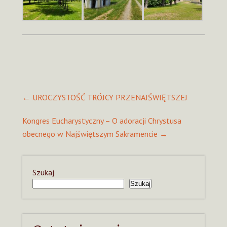
Post
←
UROCZYSTOŚĆ TRÓJCY PRZENAJŚWIĘTSZEJ
navigation
Kongres Eucharystyczny – O adoracji Chrystusa
obecnego w Najświętszym Sakramencie
→
Szukaj
Szukaj