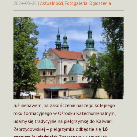
2024-05-26
|
Aktualności
,
Fotogaleria
,
Ogłoszenia
Już niebawem, na zakończenie naszego kolejnego
roku formacyjnego w Ośrodku Katechumenalnym,
udamy się tradycyjnie na pielgrzymkę do Kalwarii
Zebrzydowskiej – pielgrzymka odbędzie się
16
czerwca (w niedzielę)
. Zapraszamy wszystkich