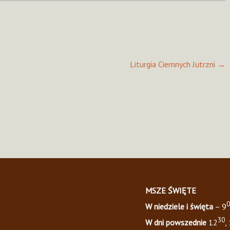
Liturgia Ciemnych Jutrzni
→
MSZE ŚWIĘTE
0
W niedziele i święta
– 9
30
W dni powszednie
12
,