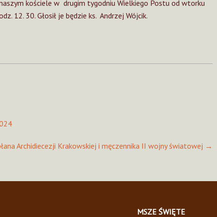
aszym kościele w drugim tygodniu Wielkiego Postu od wtorku
z. 12. 30. Głosił je będzie ks. Andrzej Wójcik.
2024
płana Archidiecezji Krakowskiej i męczennika II wojny światowej
→
MSZE ŚWIĘTE