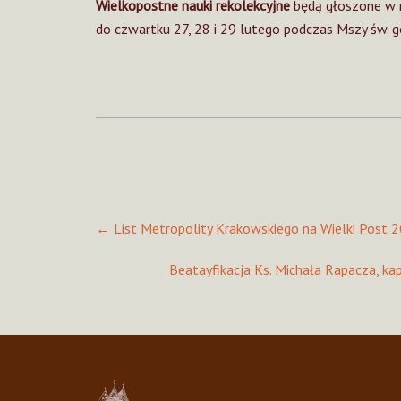
Wielkopostne nauki rekolekcyjne
będą głoszone w n
do czwartku 27, 28 i 29 lutego podczas Mszy św. god
Post
←
List Metropolity Krakowskiego na Wielki Post 
navigation
Beatayfikacja Ks. Michała Rapacza, ka