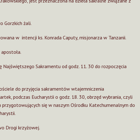
Krakowskiego, jest przeznaczona na dzieła sakralne związane z
 Gorzkich żali.
owana w intencji ks. Konrada Caputy, misjonarza w Tanzanii.
 apostoła.
ję Najświętszego Sakramentu od godz. 11. 30 do rozpoczęcia
ościele do przyjęcia sakramentów wtajemniczenia
rtek, podczas Eucharystii o godz. 18. 30, obrzęd wybrania, czyli
ich przygotowujących się w naszym Ośrodku Katechumenalnym do
arystii.
o Drogi krzyżowej.