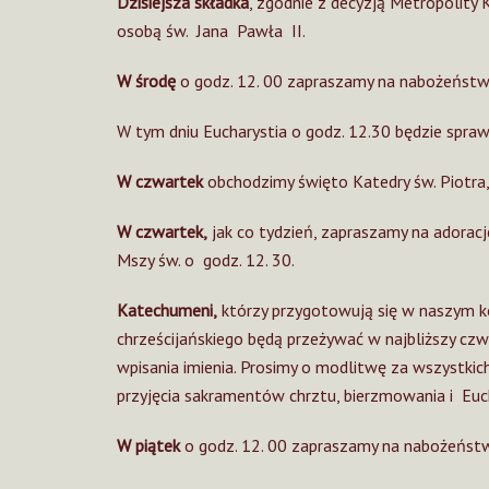
Dzisiejsza składka
, zgodnie z decyzją Metropolity 
osobą św. Jana Pawła II.
W środę
o godz. 12. 00 zapraszamy na nabożeństwo
W tym dniu Eucharystia o godz. 12.30 będzie spraw
W czwartek
obchodzimy święto Katedry św. Piotra,
W czwartek,
jak co tydzień, zapraszamy na adorac
Mszy św. o godz. 12. 30.
Katechumeni,
którzy przygotowują się w naszym k
chrześcijańskiego będą przeżywać w najbliższy czwa
wpisania imienia. Prosimy o modlitwę za wszystk
przyjęcia sakramentów chrztu, bierzmowania i Euch
W piątek
o godz. 12. 00 zapraszamy na nabożeństw