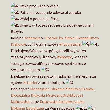
Ufnie proś Pana o wiele.
Patrz na Jezusa, nie odwracaj wzroku.
Wołaj o pomoc do Pana.
Uwierz w to, że Jezus jest prawdziwie Synem
Bożym.
Kolejna
#adoracja
w
Kościół św. Marka Ewangelisty w
Krakowie
, to i kolejna szybka
#fotorelacja
!
.
Dziękujemy Wam za wspólną modlitwę w ten
zeszłotygodniowy, środowy
#wieczór
, w czasie
którego rozważaliśmy Jezusowe spotkanie ze
Świętym Piotrem.
Dziękujemy również naszym radosnym reniferom za
pyszne
#ciastka
z racji mikołajek.
Bóg zapłać
Diecezjalna Diakonia Modlitwy Kraków
,
Diecezjalna Diakonia Muzyczna Archidiecezji
Krakowskiej
oraz
Krakowska Archidiecezjalna
Diakonia Liturgiczna
za Waszą posługę.