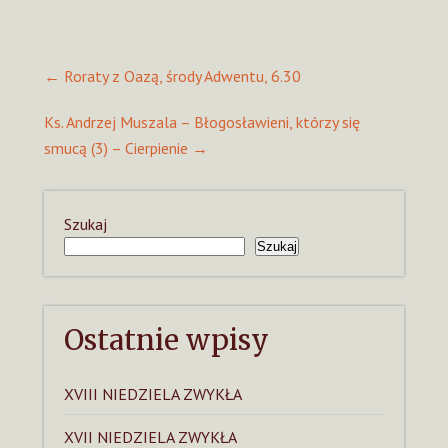
Post
←
Roraty z Oazą, środy Adwentu, 6.30
navigation
Ks. Andrzej Muszala – Błogosławieni, którzy się
smucą (3) – Cierpienie
→
Szukaj
Szukaj
Ostatnie wpisy
XVIII NIEDZIELA ZWYKŁA
XVII NIEDZIELA ZWYKŁA