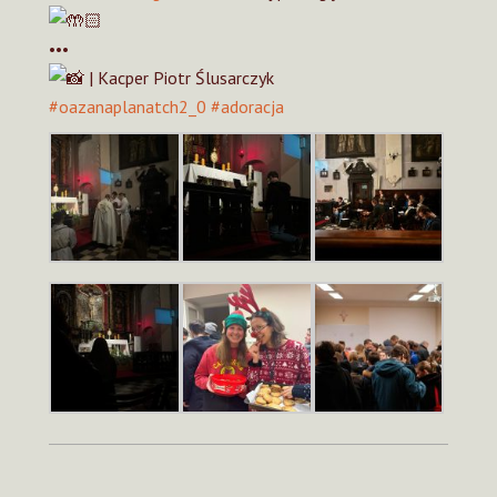
•••
| Kacper Piotr Ślusarczyk
#oazanaplanatch2_0
#adoracja