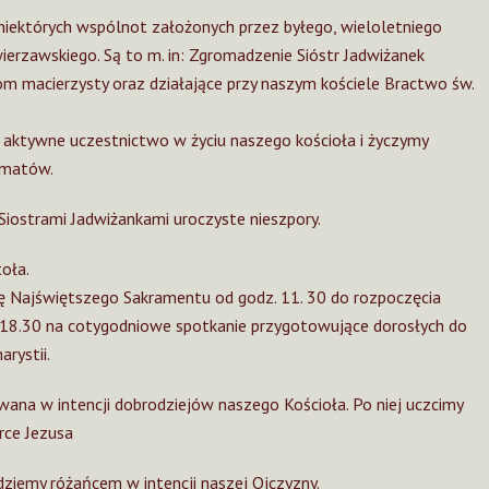
niektórych wspólnot założonych przez byłego, wieloletniego
ierzawskiego. Są to m. in: Zgromadzenie Sióstr Jadwiżanek
m macierzysty oraz działające przy naszym kościele Bractwo św.
aktywne uczestnictwo w życiu naszego kościoła i życzymy
zmatów.
Siostrami Jadwiżankami uroczyste nieszpory.
oła.
ję Najświętszego Sakramentu od godz. 11. 30 do rozpoczęcia
. 18.30 na cotygodniowe spotkanie przygotowujące dorosłych do
rystii.
owana w intencji dobrodziejów naszego Kościoła. Po niej uczcimy
rce Jezusa
dziemy różańcem w intencji naszej Ojczyzny.