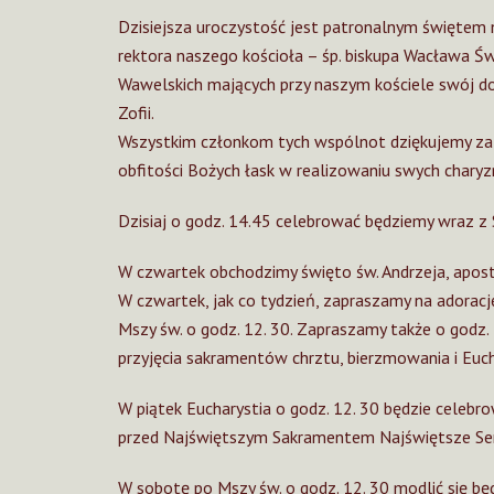
Dzisiejsza uroczystość jest patronalnym świętem 
rektora naszego kościoła – śp. biskupa Wacława Św
Wawelskich mających przy naszym kościele swój do
Zofii.
Wszystkim członkom tych wspólnot dziękujemy za 
obfitości Bożych łask w realizowaniu swych chary
Dzisiaj o godz. 14.45 celebrować będziemy wraz z 
W czwartek obchodzimy święto św. Andrzeja, apost
W czwartek, jak co tydzień, zapraszamy na adorac
Mszy św. o godz. 12. 30. Zapraszamy także o godz
przyjęcia sakramentów chrztu, bierzmowania i Eucha
W piątek Eucharystia o godz. 12. 30 będzie celebr
przed Najświętszym Sakramentem Najświętsze Se
W sobotę po Mszy św. o godz. 12. 30 modlić się bę