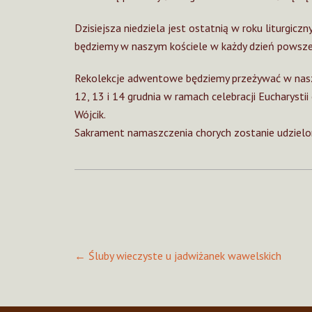
Dzisiejsza niedziela jest ostatnią w roku liturgi
będziemy w naszym kościele w każdy dzień powsze
Rekolekcje adwentowe będziemy przeżywać w nasz
12, 13 i 14 grudnia w ramach celebracji Eucharystii 
Wójcik.
Sakrament namaszczenia chorych zostanie udzielon
Post
←
Śluby wieczyste u jadwiżanek wawelskich
navigation