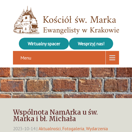
Wirtualny spacer
Wesprzyj nas!
Menu
Wspólnota NamArka u św.
Marka i bł. Michała
2023-10-14
|
Aktualności
,
Fotogaleria
,
Wydarzenia