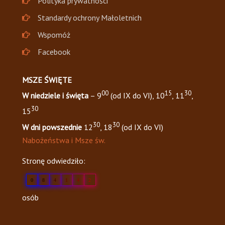
Polityka prywatności
Standardy ochrony Małoletnich
Wspomóż
Facebook
MSZE ŚWIĘTE
00
15
30
W niedziele i święta
– 9
(od IX do VI), 10
, 11
,
30
15
30
30
W dni powszednie
12
, 18
(od IX do VI)
Nabożeństwa i Msze św.
Stronę odwiedziło:
0
8
4
1
4
2
osób