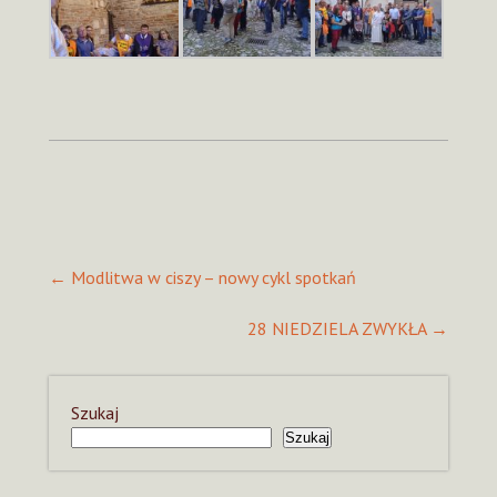
Post
←
Modlitwa w ciszy – nowy cykl spotkań
navigation
28 NIEDZIELA ZWYKŁA
→
Szukaj
Szukaj