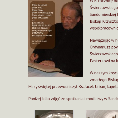
W 6. rocznicę o
Świerzawskiego,
Sandomierskiej 
Biskup Krzysztof
współpracownicy
Nawiązując w h
Ordynariusz pow
Świerzawskiego
Pasterzowi na 
W naszym koście
zmarłego Biskup
Mszy świętej przewodniczył Ks. Jacek Urban, kapelan
Poniżej kilka zdjęć ze spotkania i modlitwy w Sand