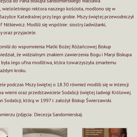
dejścia do Pana biskupa sandomierskiego Wacława
 wieloletniego rektora naszego kościoła, modlono się w
Bazylice Katedralnej przy Jego grobie. Mszy świętej przewodniczył
 Nitkiewicz. Modlili się wspólnie: siostry Jadwiżanki,
 oraz przyjaciele.
omilii do wspomnienia Matki Bożej Różańcowej Biskup
iedział, że widzialnym znakiem zawierzenia Bogu i Maryi Biskupa
 była Jego ufna modlitwa, która towarzyszyła zmarłemu
każdym kroku.
le podczas Mszy świętej o 18.30 również modlili się w intencji
a wierni oraz przedstawiciele Sodalicji świętej Jadwigi Królowej.
 Sodalicji, którą w 1997 r. założył Biskup Świerzawski.
omierzu (zdjęcia: Diecezja Sandomierska).