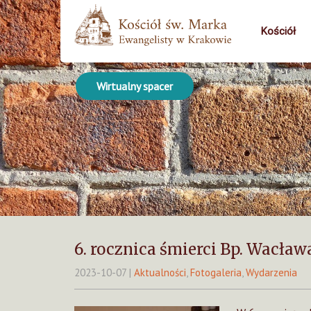
Kościół
Wirtualny spacer
6. rocznica śmierci Bp. Wacła
2023-10-07
|
Aktualności
,
Fotogaleria
,
Wydarzenia