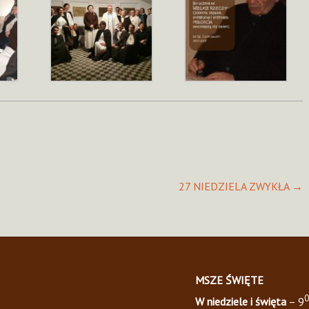
27 NIEDZIELA ZWYKŁA
→
MSZE ŚWIĘTE
0
W niedziele i święta
– 9