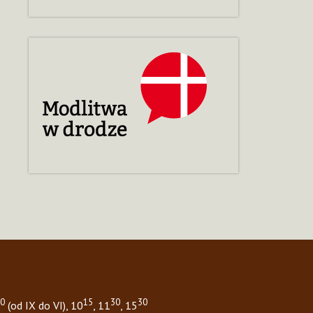
0
15
30
30
(od IX do VI), 10
, 11
, 15