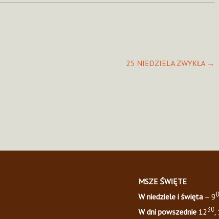
25 NIEDZIELA ZWYKŁA
→
MSZE ŚWIĘTE
0
W niedziele i święta
– 9
30
W dni powszednie
12
,