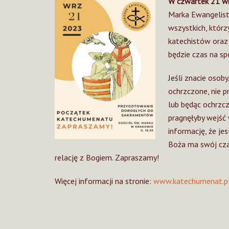
W czwartek 21 w
Marka Ewangelist
wszystkich, którzy
katechistów oraz
będzie czas na sp
Jeśli znacie osob
ochrzczone, nie p
lub będąc ochrzcz
pragnęłyby wejść 
informację, że je
Boża ma swój czas
relację z Bogiem. Zapraszamy!
Więcej informacji na stronie:
www.katechumenat.p