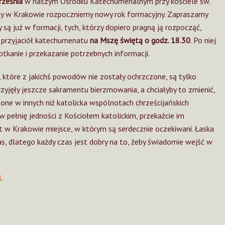
rześnia
w naszym Ośrodku Katechumenalnym przy kościele św.
y w Krakowie rozpoczniemy nowy rok formacyjny. Zapraszamy
 są już w formacji, tych, którzy dopiero pragną ją rozpocząć,
 przyjaciół katechumenatu
na Mszę świętą o godz. 18.30
. Po niej
otkanie i przekazanie potrzebnych informacji.
y, które z jakichś powodów nie zostały ochrzczone, są tylko
rzyjęły jeszcze sakramentu bierzmowania, a chciałyby to zmienić,
one w innych niż katolicka wspólnotach chrześcijańskich
w pełnię jedności z Kościołem katolickim, przekażcie im
st w Krakowie miejsce, w którym są serdecznie oczekiwani. Łaska
, dlatego każdy czas jest dobry na to, żeby świadomie wejść w
l
.