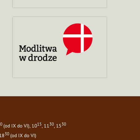
0
15
30
30
(od IX do VI), 10
, 11
, 15
30
 18
(od IX do VI)