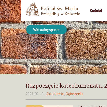
Kościół
Wirtualny spacer
Rozpoczęcie katechumenatu, 21.
2023-09-19
|
Aktualności
,
Ogłoszenia