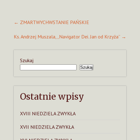
Post
←
ZMARTWYCHWSTANIE PAŃSKIE
navigation
Ks. Andrzej Muszala, „Navigator Dei. Jan od Krzyża”
→
Szukaj
Szukaj
Ostatnie wpisy
XVIII NIEDZIELA ZWYKŁA
XVII NIEDZIELA ZWYKŁA