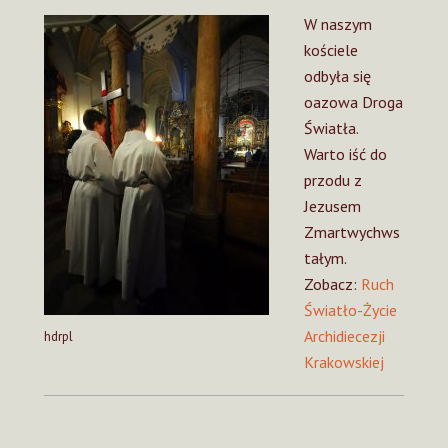
W naszym
kościele
odbyła się
oazowa Droga
Światła.
Warto iść do
przodu z
Jezusem
Zmartwychws
tałym.
Zobacz:
Ruch
Światło-Życie
Archidiecezji
hdrpl
Krakowskiej